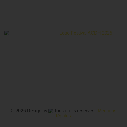
Le Festival Au Cinéma pour les Droits Humains c’est un
mois de partage et d’émotions autour de la thématique des
droits humains.
© 2026 Design by
Tous droits réservés |
Mentions
légales