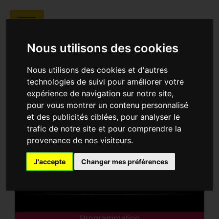
COLLÈGE ANDRÉ
Nous utilisons des cookies
HONNORAT
Nous utilisons des cookies et d'autres
technologies de suivi pour améliorer votre
expérience de navigation sur notre site,
pour vous montrer un contenu personnalisé
et des publicités ciblées, pour analyser le
trafic de notre site et pour comprendre la
provenance de nos visiteurs.
J'accepte
Changer mes préférences
Collège André Honnorat
1 rue André
Honnorat - 04400 Barcelonnette
Programmation