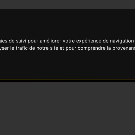
COLLÈGE JEAN GIONO
gies de suivi pour améliorer votre expérience de navigation
lyser le trafic de notre site et pour comprendre la provenan
Collège Jean Giono
Chemin Fournigue - Le Beauss
Les projections au Collège Jean Giono sont te