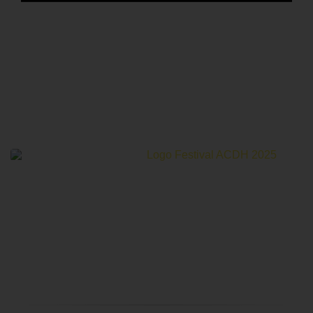
Le Festival Au Cinéma pour les Droits Humains c’est un
mois de partage et d’émotions autour de la thématique des
droits humains.