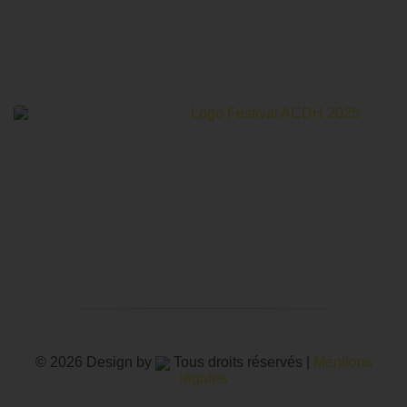
Le Festival Au Cinéma pour les Droits Humains c’est un
mois de partage et d’émotions autour de la thématique des
droits humains.
© 2026 Design by
Tous droits réservés |
Mentions
légales