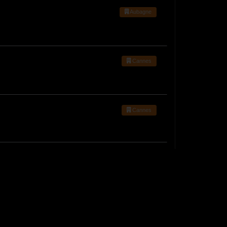
Aubagne
Cannes
Cannes