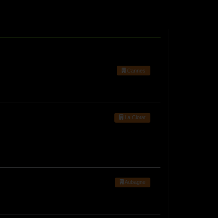
Cannes
La Ciotat
Aubagne