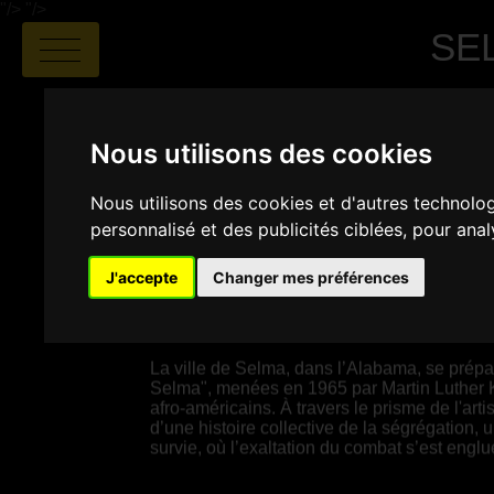
"/>
"/>
SE
Nous utilisons des cookies
Nous utilisons des cookies et d'autres technolo
personnalisé et des publicités ciblées, pour ana
Jean-Jacques Cunnac
|
01:10
J'accepte
Changer mes préférences
SYNOPSIS
La ville de Selma, dans l’Alabama, se prép
Selma", menées en 1965 par Martin Luther Kin
afro-américains. À travers le prisme de l'art
d’une histoire collective de la ségrégation,
survie, où l’exaltation du combat s’est engl