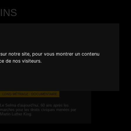
INS
 sur notre site, pour vous montrer un contenu
ce de nos visiteurs.
LONG MÉTRAGE - DOCUMENTAIRE
Le Selma d’aujourd’hui, 60 ans après les
marches pour les droits civiques menées par
Martin Luther King.