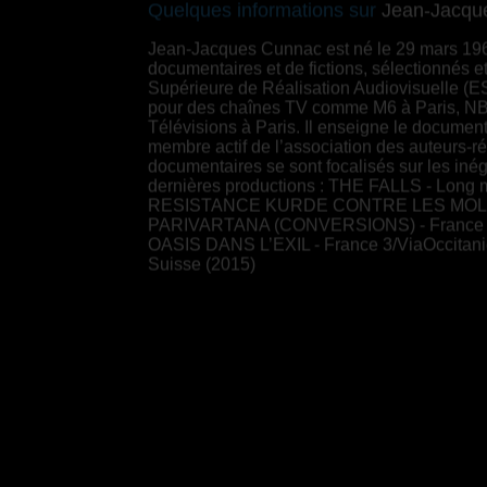
Quelques informations sur
Jean-Jacqu
Jean-Jacques Cunnac est né le 29 mars 1968 à
documentaires et de fictions, sélectionnés et
Supérieure de Réalisation Audiovisuelle (ES
pour des chaînes TV comme M6 à Paris, NB
Télévisions à Paris. Il enseigne le documenta
membre actif de l’association des auteurs-r
documentaires se sont focalisés sur les inéga
dernières productions : THE FALLS - Long 
RESISTANCE KURDE CONTRE LES MOLLAH
PARIVARTANA (CONVERSIONS) - France 2 
OASIS DANS L’EXIL - France 3/ViaOccit
Suisse (2015)