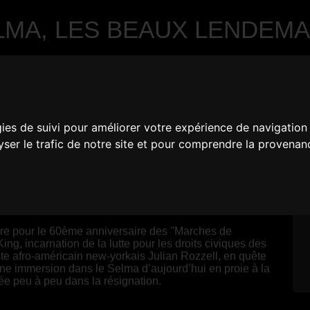
LMA, LES BEAUX LENDEMA
gies de suivi pour améliorer votre expérience de navigation
lyser le trafic de notre site et pour comprendre la provenan
|
FRANCE
are pour le 60ème anniversaire des "Marches de
g, incarnation de la lutte pour les droits civiques des
iste afro-américain new-yorkais Julian Rozzell, en quête
 une immersion dans le Selma d’aujourd’hui en proie à la
uée peu à peu dans la résignation.