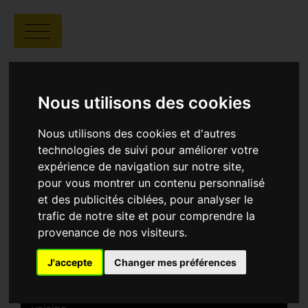
AUX ARMES,
CHRISTOPHER
Nous utilisons des cookies
Nous utilisons des cookies et d'autres
technologies de suivi pour améliorer votre
expérience de navigation sur notre site,
pour vous montrer un contenu personnalisé
et des publicités ciblées, pour analyser le
Elise Amblard |
00.25 |
France
trafic de notre site et pour comprendre la
provenance de nos visiteurs.
SYNOPSIS
Christopher, 17 ans, est un jeune identitaire et vit
J'accepte
Changer mes préférences
avec son père et sa sœur dans un lotissement
pavillonnaire. C’est alors qu’on annonce une
éclipse et qu’une famille s’installe dans la maison
voisine.