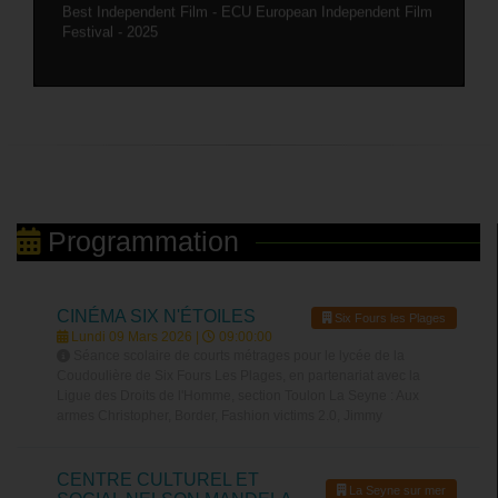
Best Independent Film - ECU European Independent Film
Festival - 2025
Programmation
CINÉMA SIX N'ÉTOILES
Six Fours les Plages
Lundi 09 Mars 2026 |
09:00:00
Séance scolaire de courts métrages pour le lycée de la
Coudoulière de Six Fours Les Plages, en partenariat avec la
Ligue des Droits de l'Homme, section Toulon La Seyne : Aux
armes Christopher, Border, Fashion victims 2.0, Jimmy
CENTRE CULTUREL ET
La Seyne sur mer