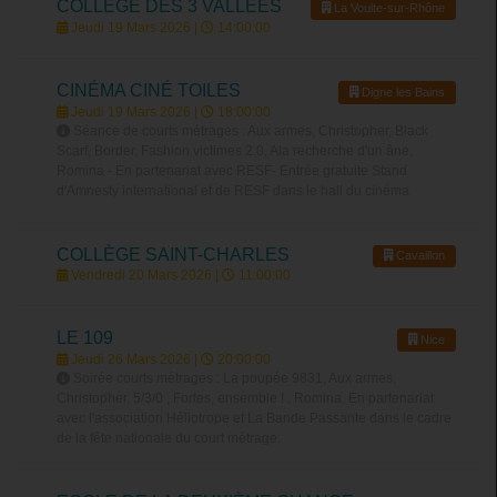
COLLÈGE DES 3 VALLÉES
La Voulte-sur-Rhône
Jeudi 19 Mars 2026 |
14:00:00
CINÉMA CINÉ TOILES
Digne les Bains
Jeudi 19 Mars 2026 |
18:00:00
Séance de courts métrages : Aux armes, Christopher, Black
Scarf, Border, Fashion victimes 2.0, Ala recherche d'un âne,
Romina - En partenariat avec RESF- Entrée gratuite Stand
d'Amnesty international et de RESF dans le hall du cinéma
COLLÈGE SAINT-CHARLES
Cavaillon
Vendredi 20 Mars 2026 |
11:00:00
LE 109
Nice
Jeudi 26 Mars 2026 |
20:00:00
Soirée courts métrages : La poupée 9831, Aux armes,
Christopher, 5/3/0 , Fortes, ensemble ! , Romina. En partenariat
avec l'association Héliotrope et La Bande Passante dans le cadre
de la fête nationale du court métrage.