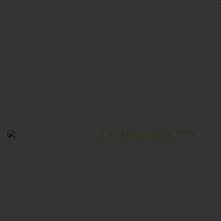
Le Festival Au Cinéma pour les Droits Humains c’est un
mois de partage et d’émotions autour de la thématique des
droits humains.