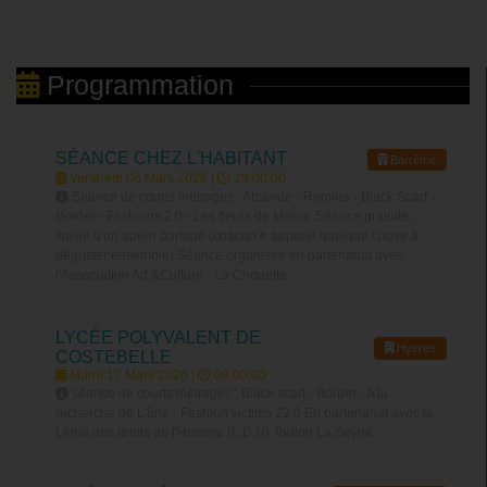
Programmation
SÉANCE CHEZ L'HABITANT
Barrême
Vendredi 06 Mars 2026 |
19:00:00
Séance de courts métrages : Absurde - Romina - Black Scarf -
Border - Fashions 2.0 - Les fleurs de Malva. Séance gratuite,
suivie d'un apéro partagé (chacun.e apporte quelque chose à
déguster ensemble) Séance organisée en partenariat avec
l'Association Art &Culture - La Chouette
LYCÉE POLYVALENT DE
Hyeres
COSTEBELLE
Mardi 17 Mars 2026 |
08:00:00
séance de courts métrages : Black scarf - Border - A la
recherche de L'âne - Fashion victims 22.0 En partenariat avec la
Ligue des droits de l'Homme (L.D.H) Toulon La Seyne