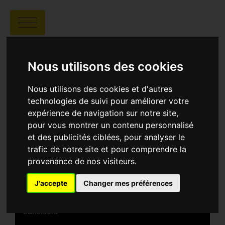
BLACK SCARF
Nous utilisons des cookies
Nous utilisons des cookies et d'autres
technologies de suivi pour améliorer votre
expérience de navigation sur notre site,
Ali Reza Shah Hosseini |
00:15 |
Iran
pour vous montrer un contenu personnalisé
et des publicités ciblées, pour analyser le
trafic de notre site et pour comprendre la
SYNOPSIS
provenance de nos visiteurs.
Lors de son dernier jour de travail dans un petit
village déserté, un instituteur se voit adresser une
J'accepte
Changer mes préférences
demande inattendue par ses élèves — une
requête simple en apparence, mais qui
transformera profondément ce moment de
transition.