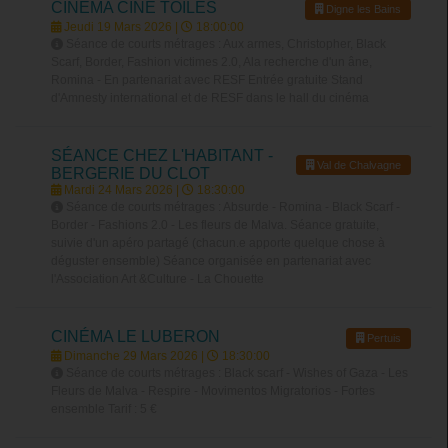
CINÉMA CINÉ TOILES
Digne les Bains
Jeudi 19 Mars 2026 |
18:00:00
Séance de courts métrages : Aux armes, Christopher, Black
Scarf, Border, Fashion victimes 2.0, Ala recherche d'un âne,
Romina - En partenariat avec RESF Entrée gratuite Stand
d'Amnesty international et de RESF dans le hall du cinéma
SÉANCE CHEZ L'HABITANT -
Val de Chalvagne
BERGERIE DU CLOT
Mardi 24 Mars 2026 |
18:30:00
Séance de courts métrages : Absurde - Romina - Black Scarf -
Border - Fashions 2.0 - Les fleurs de Malva. Séance gratuite,
suivie d'un apéro partagé (chacun.e apporte quelque chose à
déguster ensemble) Séance organisée en partenariat avec
l'Association Art &Culture - La Chouette
CINÉMA LE LUBERON
Pertuis
Dimanche 29 Mars 2026 |
18:30:00
Séance de courts métrages : Black scarf - Wishes of Gaza - Les
Fleurs de Malva - Respire - Movimentos Migratorios - Fortes
ensemble Tarif : 5 €