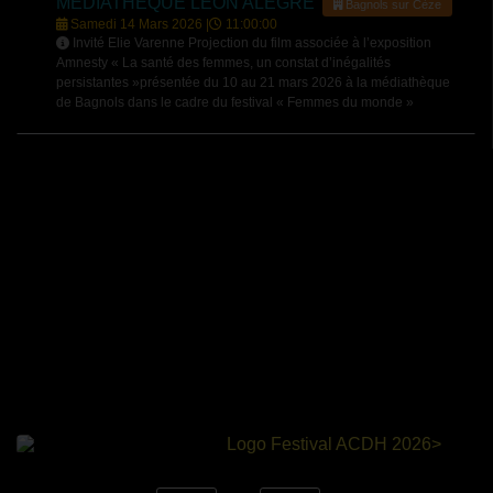
MÉDIATHÈQUE LÉON ALÈGRE
Bagnols sur Cèze
Samedi 14 Mars 2026 |
11:00:00
Invité Elie Varenne Projection du film associée à l’exposition
Amnesty « La santé des femmes, un constat d’inégalités
persistantes »présentée du 10 au 21 mars 2026 à la médiathèque
de Bagnols dans le cadre du festival « Femmes du monde »