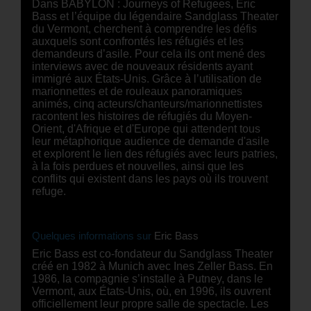
Dans BABYLON : Journeys of Refugees, Eric
Bass et l’équipe du légendaire Sandglass Theater
du Vermont, cherchent à comprendre les défis
auxquels sont confrontés les réfugiés et les
demandeurs d’asile. Pour cela ils ont mené des
interviews avec de nouveaux résidents ayant
immigré aux États-Unis. Grâce à l’utilisation de
marionnettes et de rouleaux panoramiques
animés, cinq acteurs/chanteurs/marionnettistes
racontent les histoires de réfugiés du Moyen-
Orient, d'Afrique et d'Europe qui attendent tous
leur métaphorique audience de demande d'asile
et explorent le lien des réfugiés avec leurs patries,
à la fois perdues et nouvelles, ainsi que les
conflits qui existent dans les pays où ils trouvent
refuge.
Quelques informations sur
Eric Bass
Eric Bass est co-fondateur du Sandglass Theater
créé en 1982 à Munich avec Ines Zeller Bass. En
1986, la compagnie s’installe à Putney, dans le
Vermont, aux États-Unis, où, en 1996, ils ouvrent
officiellement leur propre salle de spectacle. Les