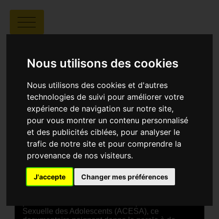
DES MOTS SUR DES
MAUX
Nous utilisons des cookies
Nous utilisons des cookies et d'autres
technologies de suivi pour améliorer votre
expérience de navigation sur notre site,
pour vous montrer un contenu personnalisé
et des publicités ciblées, pour analyser le
trafic de notre site et pour comprendre la
Jessica Tenos |
00:14 | Cameroun
provenance de nos visiteurs.
SYNOPSIS
J'accepte
Changer mes préférences
À Douala, derrière l’agitation quotidienne de la
ville, se cachent des blessures silencieuses. Initié
par l’Association Camerounaise pour l’Éducation
Sexuelle des Adolescents (ACESA), ce