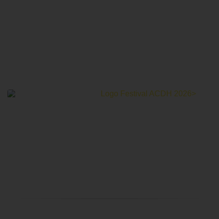
Le Festival Au Cinéma pour les Droits Humains c’est un
mois de partage et d’émotions autour de la thématique des
droits humains.