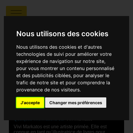
DRAWING ON HOPE
Nous utilisons des cookies
Nous utilisons des cookies et d'autres
technologies de suivi pour améliorer votre
expérience de navigation sur notre site,
pour vous montrer un contenu personnalisé
Vivi Markatos |
00:01 | Grèce
et des publicités ciblées, pour analyser le
trafic de notre site et pour comprendre la
SYNOPSIS
provenance de nos visiteurs.
Une jeune fille dans un camp de guerre à Gaza
puise l’espoir dans le dessin...
J'accepte
Changer mes préférences
Quelques informations sur
Vivi Markatos
Vivi Markatos est une artiste primée. Elle est
connue en tant qu’illustratrice de livres pour