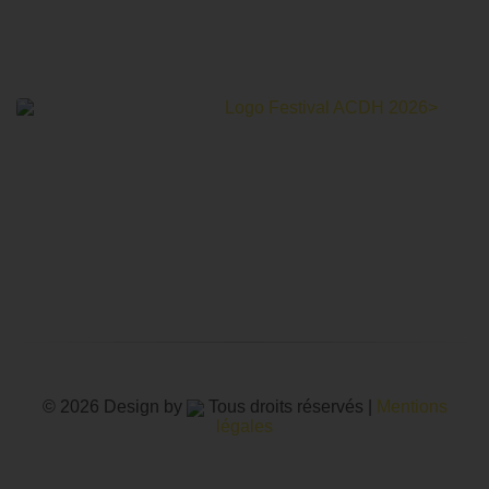
Le Festival Au Cinéma pour les Droits Humains c’est un
mois de partage et d’émotions autour de la thématique des
droits humains.
© 2026 Design by
Tous droits réservés |
Mentions
légales