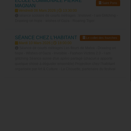
ECOLE COMMUNALE PIERRE
Saint Pons
MAGNAN
Vendredi 06 Mars 2026 |
13:30:00
séance scolaire de courts métrages : Invisivel - I am Glitching -
Drawing on hope - wishes of Gaza - Roaring Tiger
SÉANCE CHEZ L'HABITANT
Le collet des fourches
Mardi 10 Mars 2026 |
18:00:00
Séance de courts métrages Les fleurs de Malva - Drawing on
hope - Wishes of Gaza - Invisible - Fashion Victims 2.0 - I am
glitching Séance suivie d'un apéro partagé (chacun.e apporte
quelque chose à déguster ensemble) Projection chez l'habitant
organisée par Art & Culture - La Chouette, partenaire du festival