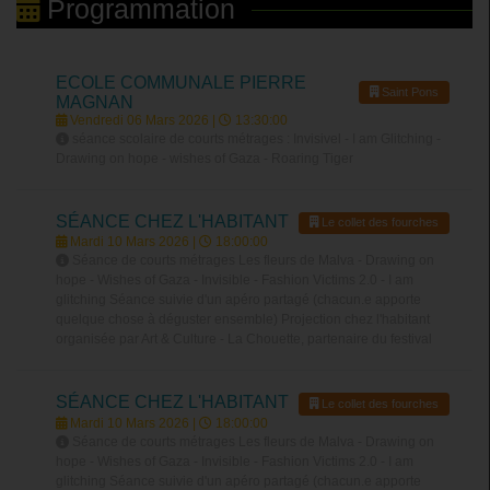
Programmation
ECOLE COMMUNALE PIERRE
Saint Pons
MAGNAN
Vendredi 06 Mars 2026 |
13:30:00
séance scolaire de courts métrages : Invisivel - I am Glitching -
Drawing on hope - wishes of Gaza - Roaring Tiger
SÉANCE CHEZ L'HABITANT
Le collet des fourches
Mardi 10 Mars 2026 |
18:00:00
Séance de courts métrages Les fleurs de Malva - Drawing on
hope - Wishes of Gaza - Invisible - Fashion Victims 2.0 - I am
glitching Séance suivie d'un apéro partagé (chacun.e apporte
quelque chose à déguster ensemble) Projection chez l'habitant
organisée par Art & Culture - La Chouette, partenaire du festival
SÉANCE CHEZ L'HABITANT
Le collet des fourches
Mardi 10 Mars 2026 |
18:00:00
Séance de courts métrages Les fleurs de Malva - Drawing on
hope - Wishes of Gaza - Invisible - Fashion Victims 2.0 - I am
glitching Séance suivie d'un apéro partagé (chacun.e apporte