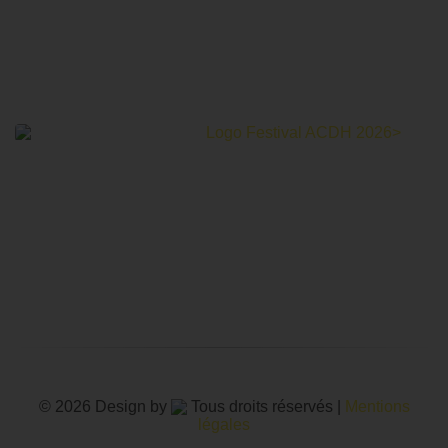
Le Festival Au Cinéma pour les Droits Humains c’est un
mois de partage et d’émotions autour de la thématique des
droits humains.
© 2026 Design by
Tous droits réservés |
Mentions
légales