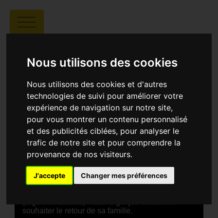
WISHES OF GAZA
Nous utilisons des cookies
Nous utilisons des cookies et d'autres
technologies de suivi pour améliorer votre
expérience de navigation sur notre site,
pour vous montrer un contenu personnalisé
Majd Abdallah Bani Domi |
00:01 |
et des publicités ciblées, pour analyser le
Jordanie
trafic de notre site et pour comprendre la
provenance de nos visiteurs.
SYNOPSIS
Un court-métrage en stop motion sur un enfant
J'accepte
Changer mes préférences
marchant dans les décombres pour trouver la
lampe du génie . Le génie lui propose deux vœux
(argent et autorité). Mais le garçon choisit de
souhaiter le retour de sa famille.