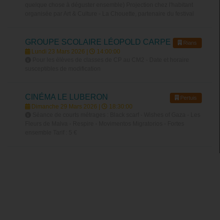
quelque chose à déguster ensemble) Projection chez l'habitant
organisée par Art & Culture - La Chouette, partenaire du festival
GROUPE SCOLAIRE LÉOPOLD CARPE
Rians
Lundi 23 Mars 2026 |
14:00:00
Pour les élèves de classes de CP au CM2 - Date et horaire
susceptibles de modification
CINÉMA LE LUBERON
Pertuis
Dimanche 29 Mars 2026 |
18:30:00
Séance de courts métrages : Black scarf - Wishes of Gaza - Les
Fleurs de Malva - Respire - Movimentos Migratorios - Fortes
ensemble Tarif : 5 €