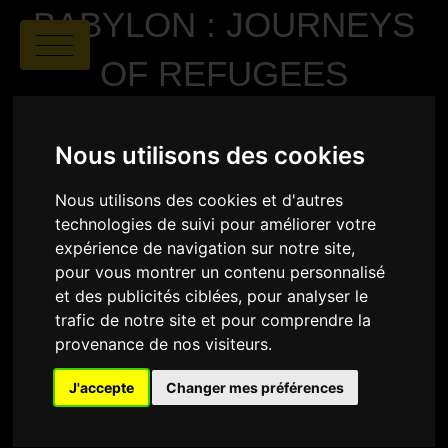
BABYLON : JOURNEYS
OF REFUGEES
Nous utilisons des cookies
Nous utilisons des cookies et d'autres
technologies de suivi pour améliorer votre
expérience de navigation sur notre site,
pour vous montrer un contenu personnalisé
Eric Bass
|
01:02
|
USA
et des publicités ciblées, pour analyser le
trafic de notre site et pour comprendre la
SYNOPSIS
provenance de nos visiteurs.
Dans BABYLON : Journeys of Refugees, Eric Bass et
l’équipe du légendaire Sandglass Theater du
J'accepte
Changer mes préférences
Vermont, cherchent à comprendre les défis auxquels
sont confrontés les réfugiés et les demandeurs
d’asile. Pour cela ils ont mené des interviews avec de