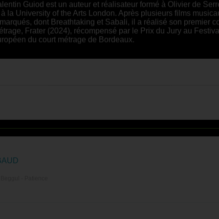
lentin Guiod est un auteur et réalisateur formé à Olivier de Ser
 à la University of the Arts London. Après plusieurs films music
marqués, dont Breathtaking et Sabali, il a réalisé son premier c
trage, Frater (2024), récompensé par le Prix du Jury au Festiva
uropéen du court métrage de Bordeaux.
BAUD
 Beggul - Patience