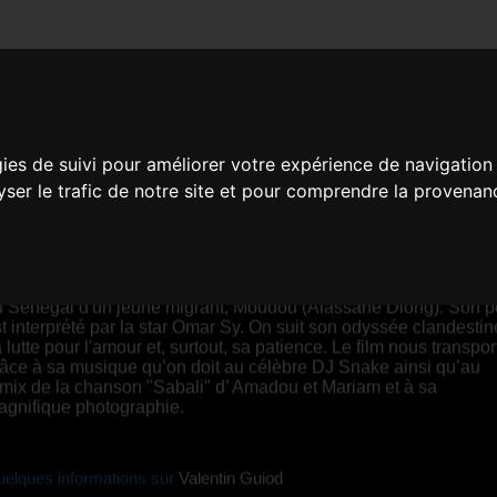
PATIENCE
gies de suivi pour améliorer votre expérience de navigation
lyser le trafic de notre site et pour comprendre la provenan
alentin Guiod |
00:10 |
France
YNOPSIS
ui vient de Sabali en arabe, met en scène le départ
u Sénégal d'un jeune migrant, Moudou (Alassane Diong). Son p
t interprété par la star Omar Sy. On suit son odyssée clandestin
 lutte pour l'amour et, surtout, sa patience. Le film nous transpor
âce à sa musique qu’on doit au célèbre DJ Snake ainsi qu’au
mix de la chanson "Sabali" d’ Amadou et Mariam et à sa
agnifique photographie.
elques informations sur
Valentin Guiod