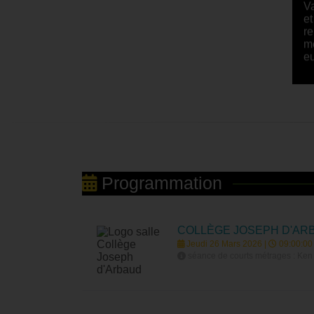
Va
et
re
mé
e
Programmation
COLLÈGE JOSEPH D'AR
Jeudi 26 Mars 2026 |
09:00:00
séance de courts métrages : Ken