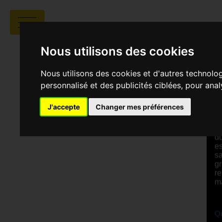
Nous utilisons des cookies
Nous utilisons des cookies et d'autres technolo
personnalisé et des publicités ciblées, pour ana
V
J'accepte
Changer mes préférences
S
Patience ﺺر, q
d
es
sa
gr
re
m
Qu