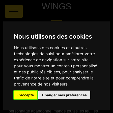
WINGS
Nous utilisons des cookies
Nous utilisons des cookies et d'autres
technologies de suivi pour améliorer votre
Lunyova Svetlana Evgen'evna
|
00:01
expérience de navigation sur notre site,
|
Russie
pour vous montrer un contenu personnalisé
et des publicités ciblées, pour analyser le
trafic de notre site et pour comprendre la
SYNOPSIS
provenance de nos visiteurs.
Une chenille nouvellement née observe le monde et
remarque de magnifiques papillons. Ils ont de
J'accepte
Changer mes préférences
magnifiques ailes, que le personnage principal n'a
pas. La chenille tente de fabriquer la paire d'ailes tant
désirée avec des feuilles, mais n'y parvient pas. Le
personnage abandonne, mange toutes les feuilles