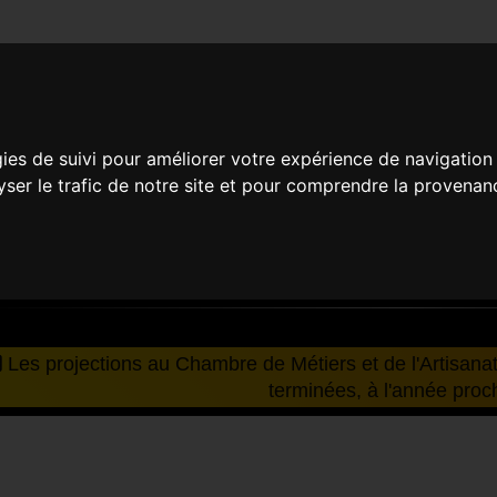
TIERS ET DE L'ARTISANA
PYRÉNÉES-ORIENTALES
gies de suivi pour améliorer votre expérience de navigation
lyser le trafic de notre site et pour comprendre la provenan
Chambre de Métiers et de l'Artisanat - Occitanie-Pyré
vy - Rivesaltes
Les projections au Chambre de Métiers et de l'Artisana
terminées, à l'année proc