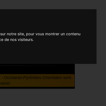
T - OCCITANIE-
 sur notre site, pour vous montrer un contenu
ce de nos visiteurs.
nées-Orientales
9 avenue Alfred
t - Occitanie-Pyrénées-Orientales sont
haine!