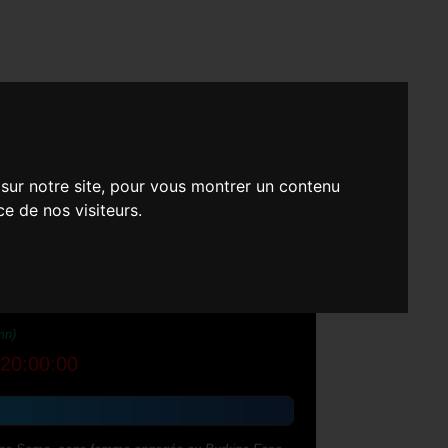
es Vans
 sur notre site, pour vous montrer un contenu
ce de nos visiteurs.
mn)
20:00:00
orine Soma, sage-femme engagée au Burkina Faso,