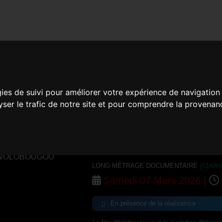
CINÉMA ESPACE VIVANS
Cinéma Espace Vivans
Rue du Rousselet, 07140 L
gies de suivi pour améliorer votre expérience de navigation
lyser le trafic de notre site et pour comprendre la provenan
Programmation
WOLOBOUGOU
LONG MÉTRAGE DOCUMENTAIRE
(01h06
Samedi 07 Mars 2026 |
En présence de la réalisatrice
Le film Wolobougou suit le quotidien d’Hon