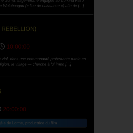
e Wolobougou (« lieu de naissance ») afin de [...]
 REBELLION)
10:00:00
n viol, dans une communauté protestante rurale en
igion, le village — cherche à lui impo [...]
R
20:00:00
 de Lorme, productrice du film
rsée, Shafi, 4 ans, et sa sœur Somira, 9 ans,