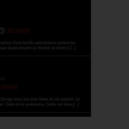
20:30:00
rations d’une famille palestinienne portent les
que bouleversante où Histoire et intime s [...]
mn)
:00:00
Chicago avec ses trois frères et ses parents. Le
in. Selon la loi américaine, Carlos est déso [...]