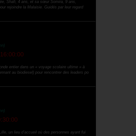
r rejoindre la Malaisie. Guidés par leur regard
mn)
16:00:00
e entier dans un « voyage scolaire ultime » à
ionnant au biodiesel) pour rencontrer des leaders po
mn)
:30:00
lle, un lieu d’accueil où des personnes ayant fui
phobes ou transphobes trouvent refuge. Il su [...]