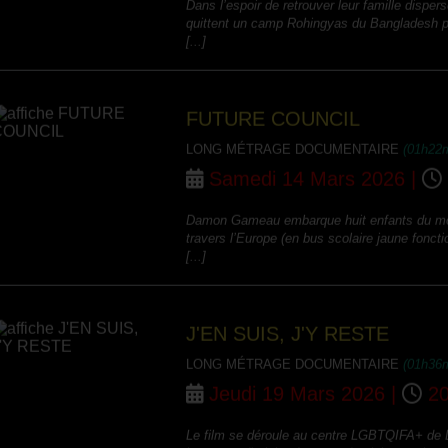
quittent un camp Rohingyas du Bangladesh pou
[...]
FUTURE COUNCIL
LONG MÉTRAGE DOCUMENTAIRE
(01h22
Samedi 14 Mars 2026 |
Damon Gameau embarque huit enfants du mond
travers l’Europe (en bus scolaire jaune fonct
[...]
J'EN SUIS, J'Y RESTE
LONG MÉTRAGE DOCUMENTAIRE
(01h36
Jeudi 19 Mars 2026 |
20
Le film se déroule au centre LGBTQIFA+ de Li
leur pays d’origine à cause de violences homo