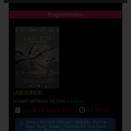
Programmation
ABSURDE
COURT MÉTRAGE FICTION
(00h09mn)
Mardi 24 Mars 2026 |
18:30:00
Séance de courts métrages : Absurde - Romina -
Black Scarf - Border - Fashions 2.0 - Les fleurs