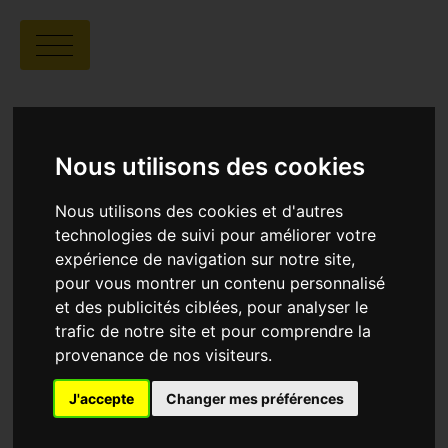
SÉANCE CHEZ
L'HABITANT - BERGERIE
DU CLOT
Nous utilisons des cookies
Nous utilisons des cookies et d'autres
technologies de suivi pour améliorer votre
expérience de navigation sur notre site,
pour vous montrer un contenu personnalisé
et des publicités ciblées, pour analyser le
trafic de notre site et pour comprendre la
provenance de nos visiteurs.
J'accepte
Changer mes préférences
Séance chez l'habitant - Bergerie du Clot
3500 route de Montblanc - Val de Chalvagne