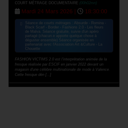
COURT MÉTRAGE DOCUMENTAIRE
(00h02mn)
Mardi 24 Mars 2026 |
18:30:00
Séance de courts métrages : Absurde - Romina -
Black Scarf - Border - Fashions 2.0 - Les fleurs
de Malva. Séance gratuite, suivie d'un apéro
partagé (chacun.e apporte quelque chose à
déguster ensemble) Séance organisée en
partenariat avec l'Association Art &Culture - La
Chouette
FASHION VICTIMS 2.0 est l’interprétation animée de la
fresque réalisée par ESCIF en janvier 2022 devant un
magasin d'une célèbre multinationale de mode à Valence.
Cette fresque dén [...]