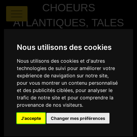
CHOEURS
ATLANTIQUES, TALES
FROM THE ATLANTIC
Nous utilisons des cookies
BEYOND
Nous utilisons des cookies et d'autres
technologies de suivi pour améliorer votre
expérience de navigation sur notre site,
pour vous montrer un contenu personnalisé
et des publicités ciblées, pour analyser le
trafic de notre site et pour comprendre la
provenance de nos visiteurs.
J'accepte
Changer mes préférences
Safoi Babana-Hampton
|
01:59
|
USA