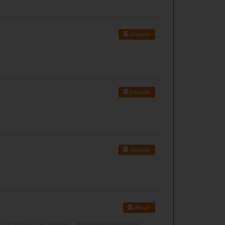
Joyeuse
Joyeuse
Joyeuse
Mazan
 la 3ème) : I am glitching - Movimentos migratorios -