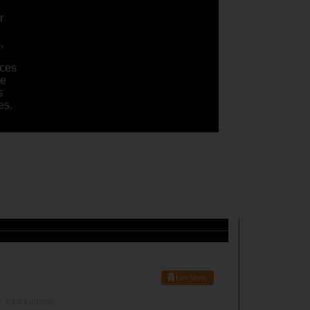
r
,
nces
ue
s
es.
Les Vans
, c'est Ludovic