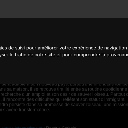
MOVIMENTOS MIGRATORIO
gies de suivi pour améliorer votre expérience de navigation
ogério Cathalá |
00:14 | Brésil
lyser le trafic de notre site et pour comprendre la provenan
YNOPSIS
dro Paniagua a récemment émigré du Pérou au Brésil et doit lu
aque jour pour survivre. Il prévoit de faire venir sa famille lorsqu'
 sera adapté à son nouveau pays. Lorsqu'une hirondelle tombe
ns sa maison, il se retrouve tiraillé entre sa routine quotidienne
 recherche d'un emploi et son désir de sauver l'oiseau. Partout o
, il rencontre des difficultés qui reflètent son statut d'immigrant.
dro persiste dans sa promesse de sauver l'oiseau, une missio
i s'avère transformatrice.
elques informations sur
Rogério Cathalá