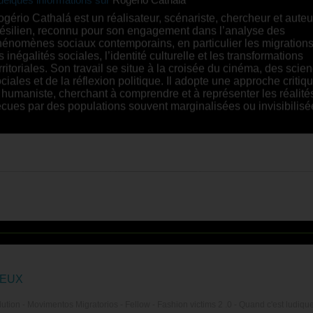
gério Cathalá est un réalisateur, scénariste, chercheur et auteu
ésilien, reconnu pour son engagement dans l’analyse des
énomènes sociaux contemporains, en particulier les migrations
s inégalités sociales, l’identité culturelle et les transformations
rritoriales. Son travail se situe à la croisée du cinéma, des scie
ciales et de la réflexion politique. Il adopte une approche critiq
 humaniste, cherchant à comprendre et à représenter les réalité
cues par des populations souvent marginalisées ou invisibilisé
JEUX
tion - Movimentos Migratorios - Fellow - Fashion victims 2 .0 - Quand c'est ludique