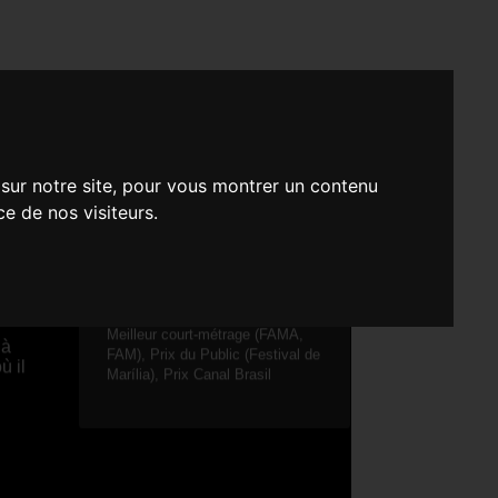
S
 sur notre site, pour vous montrer un contenu
ce de nos visiteurs.
tter
COURT MÉTRAGE - FICTION
il
Meilleur court-métrage (FAMA,
 à
FAM), Prix du Public (Festival de
ù il
Marília), Prix Canal Brasil
n