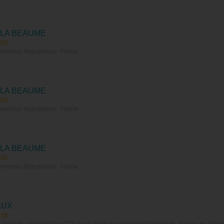
 LA BEAUME
:00
mentos Migratoirios - Fellow
 LA BEAUME
:00
mentos Migratoirios - Fellow
 LA BEAUME
:00
mentos Migratoirios - Fellow
AUX
:00
base du volontariat au CDI Sur la base du volontariat (élèves de classes de 6ème à