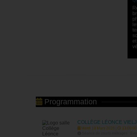
Ro
br
ph
le
te
so
et
vé
Programmation
COLLÈGE LÉONCE VIEL
Mardi 10 Mars 2026 |
13:00:00
Séance de courts métrages : Evolu