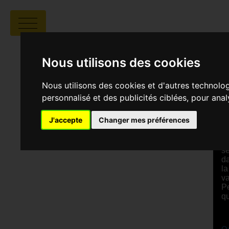
Nous utilisons des cookies
Nous utilisons des cookies et d'autres technolo
R
personnalisé et des publicités ciblées, pour ana
S
J'accepte
Changer mes préférences
Pe
ch
se
da
la
va
Pe
qu
Qu