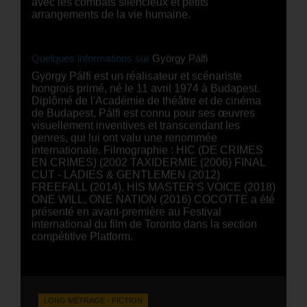
avec les combats silencieux et petits
arrangements de la vie humaine.
Quelques informations sur
György Pálfi
György Pálfi est un réalisateur et scénariste
hongrois primé, né le 11 avril 1974 à Budapest.
Diplômé de l'Académie de théâtre et de cinéma
de Budapest, Pálfi est connu pour ses œuvres
visuellement inventives et transcendant les
genres, qui lui ont valu une renommée
internationale. Filmographie : HIC (DE CRIMES
EN CRIMES) (2002 TAXIDERMIE (2006) FINAL
CUT - LADIES & GENTLEMEN (2012)
FREEFALL (2014), HIS MASTER'S VOICE (2018)
ONE WILL, ONE NATION (2016) COCOTTE a été
présenté en avant-première au Festival
international du film de Toronto dans la section
compétitive Platform.
LONG MÉTRAGE - FICTION