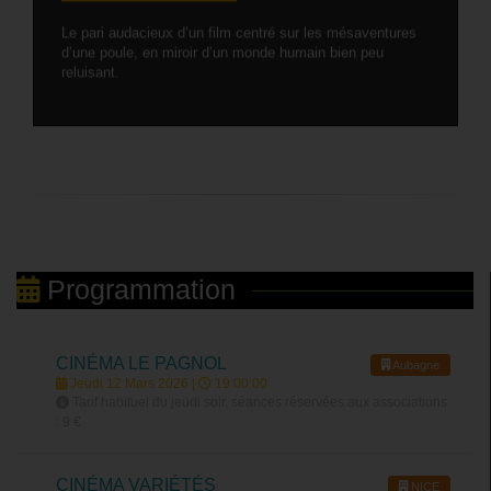
Le pari audacieux d’un film centré sur les mésaventures
d’une poule, en miroir d’un monde humain bien peu
reluisant.
Programmation
CINÉMA LE PAGNOL
Aubagne
Jeudi 12 Mars 2026 |
19:00:00
Tarif habituel du jeudi soir, séances réservées aux associations
: 9 €
CINÉMA VARIÉTÉS
NICE