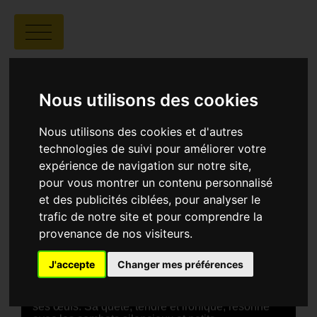
COCOTTE
Nous utilisons des cookies
Nous utilisons des cookies et d'autres
technologies de suivi pour améliorer votre
expérience de navigation sur notre site,
György Pálfi |
01:36 | Allemagne, Grèce,
pour vous montrer un contenu personnalisé
Hongrie
et des publicités ciblées, pour analyser le
trafic de notre site et pour comprendre la
SYNOPSIS
provenance de nos visiteurs.
À grand pouvoir, grandes responsabilités - mais si
l’héroïne était une poule ? Échappée d’un
J'accepte
Changer mes préférences
élevage industriel, elle trouve refuge dans la cour
d’un restaurant en ruine. Là, elle découvre
l’amour, défie la loi du bec et se bat pour protéger
ses œufs. Sa quête, tendre et ironique, résonne