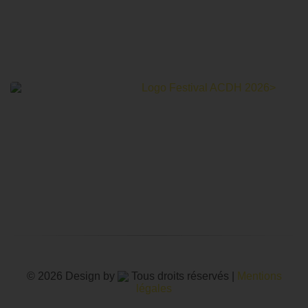
Le Festival Au Cinéma pour les Droits Humains c’est un
mois de partage et d’émotions autour de la thématique des
droits humains.
© 2026 Design by
Tous droits réservés |
Mentions
légales