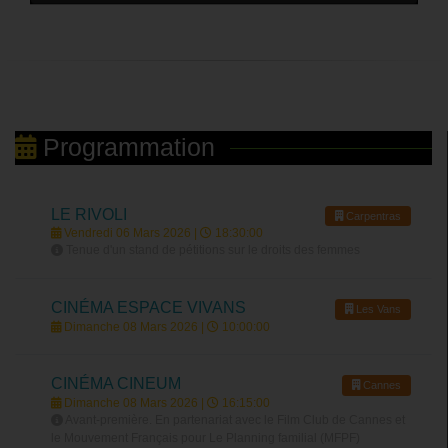
Programmation
LE RIVOLI
Carpentras
Vendredi 06 Mars 2026 |
18:30:00
Tenue d'un stand de pétitions sur le droits des femmes
CINÉMA ESPACE VIVANS
Les Vans
Dimanche 08 Mars 2026 |
10:00:00
CINÉMA CINEUM
Cannes
Dimanche 08 Mars 2026 |
16:15:00
Avant-première. En partenariat avec le Film Club de Cannes et
le Mouvement Français pour Le Planning familial (MFPF)