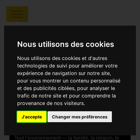
A BRAS-LE-CORPS
(SILENT REBELLION)
Nous utilisons des cookies
Nous utilisons des cookies et d'autres
technologies de suivi pour améliorer votre
expérience de navigation sur notre site,
pour vous montrer un contenu personnalisé
et des publicités ciblées, pour analyser le
Maria Elsa Sgualdo |
01:36 | Belgique,
trafic de notre site et pour comprendre la
France, Suisse
provenance de nos visiteurs.
J'accepte
Changer mes préférences
SYNOPSIS
Le film suit Emma, 15 ans, enceinte après un viol,
dans une communauté protestante rurale en 1943.
Tout l’environnement — la famille, la religion, le