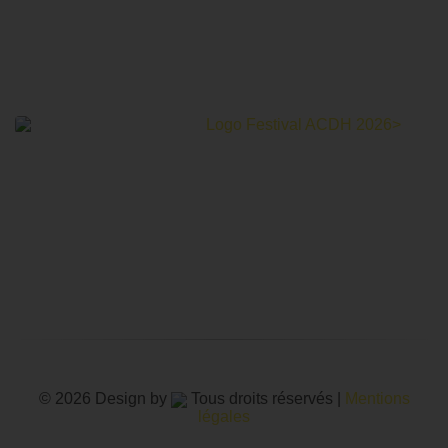
Le Festival Au Cinéma pour les Droits Humains c’est un
mois de partage et d’émotions autour de la thématique des
droits humains.
© 2026 Design by
Tous droits réservés |
Mentions
légales