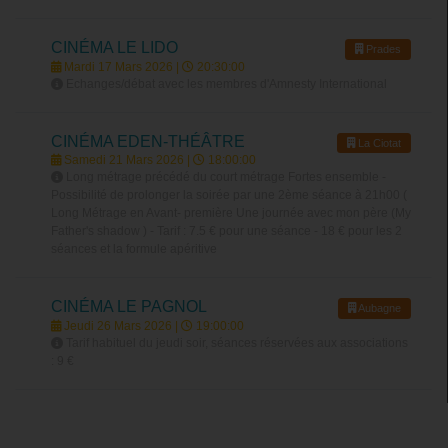
CINÉMA LE LIDO
Prades
Mardi 17 Mars 2026 |
20:30:00
Echanges/débat avec les membres d'Amnesty International
CINÉMA EDEN-THÉÂTRE
La Ciotat
Samedi 21 Mars 2026 |
18:00:00
Long métrage précédé du court métrage Fortes ensemble -
Possibilité de prolonger la soirée par une 2ème séance à 21h00 (
Long Métrage en Avant- première Une journée avec mon père (My
Father's shadow ) - Tarif : 7.5 € pour une séance - 18 € pour les 2
séances et la formule apéritive
CINÉMA LE PAGNOL
Aubagne
Jeudi 26 Mars 2026 |
19:00:00
Tarif habituel du jeudi soir, séances réservées aux associations
: 9 €