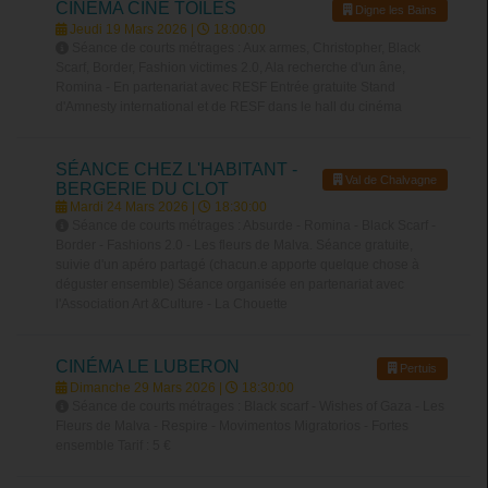
CINÉMA CINÉ TOILES
Digne les Bains
Jeudi 19 Mars 2026 |
18:00:00
Séance de courts métrages : Aux armes, Christopher, Black
Scarf, Border, Fashion victimes 2.0, Ala recherche d'un âne,
Romina - En partenariat avec RESF Entrée gratuite Stand
d'Amnesty international et de RESF dans le hall du cinéma
SÉANCE CHEZ L'HABITANT -
Val de Chalvagne
BERGERIE DU CLOT
Mardi 24 Mars 2026 |
18:30:00
Séance de courts métrages : Absurde - Romina - Black Scarf -
Border - Fashions 2.0 - Les fleurs de Malva. Séance gratuite,
suivie d'un apéro partagé (chacun.e apporte quelque chose à
déguster ensemble) Séance organisée en partenariat avec
l'Association Art &Culture - La Chouette
CINÉMA LE LUBERON
Pertuis
Dimanche 29 Mars 2026 |
18:30:00
Séance de courts métrages : Black scarf - Wishes of Gaza - Les
Fleurs de Malva - Respire - Movimentos Migratorios - Fortes
ensemble Tarif : 5 €