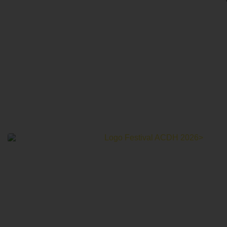
Le Festival Au Cinéma pour les Droits Humains c’est un
mois de partage et d’émotions autour de la thématique des
droits humains.