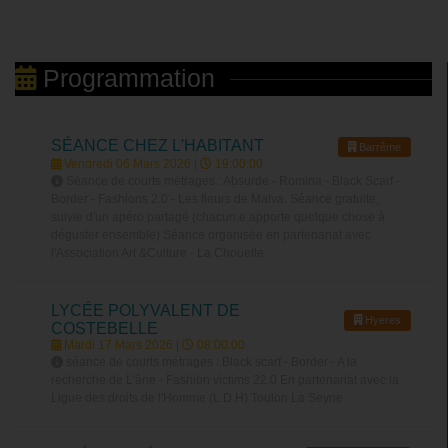
Programmation
SÉANCE CHEZ L'HABITANT
Barrême
Vendredi 06 Mars 2026 |
19:00:00
Séance de courts métrages : Absurde - Romina - Black Scarf -
Border - Fashions 2.0 - Les fleurs de Malva. Séance gratuite,
suivie d'un apéro partagé (chacun.e apporte quelque chose à
déguster ensemble) Séance organisée en partenariat avec
l'Association Art &Culture - La Chouette
LYCÉE POLYVALENT DE
Hyeres
COSTEBELLE
Mardi 17 Mars 2026 |
08:00:00
séance de courts métrages : Black scarf - Border - A la
recherche de L'âne - Fashion victims 22.0 En partenariat avec la
Ligue des droits de l'Homme (L.D.H) Toulon La Seyne