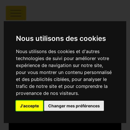
BLACK SCARF
Nous utilisons des cookies
Nous utilisons des cookies et d'autres
technologies de suivi pour améliorer votre
expérience de navigation sur notre site,
Ali Reza Shah Hosseini |
00:15 |
Iran
pour vous montrer un contenu personnalisé
et des publicités ciblées, pour analyser le
trafic de notre site et pour comprendre la
SYNOPSIS
provenance de nos visiteurs.
Lors de son dernier jour de travail dans un petit
village déserté, un instituteur se voit adresser une
demande inattendue par ses élèves — une
J'accepte
Changer mes préférences
requête simple en apparence, mais qui
transformera profondément ce moment de
transition.