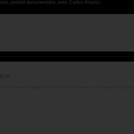
nis, portrait documentaire, avec Carlos Alvarez.
JEUX
ion - Movimentos Migratorios - Fellow - Fashion victims 2 .0 - Quand c'est ludique,