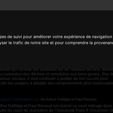
 C EST LUDIQUE C EST L
gies de suivi pour améliorer votre expérience de navigation
lyser le trafic de notre site et pour comprendre la provenan
e Arthur Defilippi et Paul Renaud |
00:07 |
Franc
YNOPSIS
 portrait documentaire de Ludovic Franceschet, un éboueur
risien qui raconte son quotidien sur les réseaux sociaux, déno
accumulation des déchets et sensibilise aux bons gestes. Star d
seaux sociaux, il veut continuer à profiter de son succès pour
citer les usagers à adopter des comportements plus responsabl
elques informations sur
De Arthur Defilippi et Paul Renaud
thur Defilippi et Paul Renaud ont réalisé ce court métrage dans 
dre du cours de réalisation de l’Université Paris 8 Vincennes S