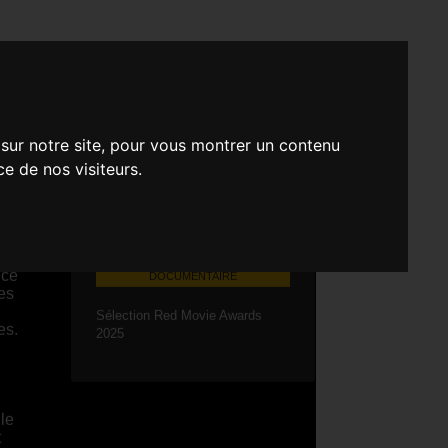
UDOVIC
 sur notre site, pour vous montrer un contenu
ce de nos visiteurs.
e
COURT MÉTRAGE -
nce
DOCUMENTAIRE
es
Sélection Red Movie Awards
es.
2025
le
t