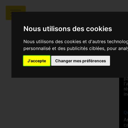
QUAND
Nous utilisons des cookies
Nous utilisons des cookies et d'autres technolo
personnalisé et des publicités ciblées, pour ana
D
J'accepte
Changer mes préférences
S
Un
pa
l’
ré
in
Qu
Ar
ca