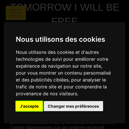
TOMORROW I WILL BE
FREE
Nous utilisons des cookies
Nous utilisons des cookies et d'autres
technologies de suivi pour améliorer votre
expérience de navigation sur notre site,
pour vous montrer un contenu personnalisé
et des publicités ciblées, pour analyser le
Reinout Hellenthal
|
00:22
|
Pays-Bas
trafic de notre site et pour comprendre la
provenance de nos visiteurs.
SYNOPSIS
J'accepte
Changer mes préférences
Au début des années 1940, sous un régime
soviétique brutal, Tatiana, une jeune femme
ukrainienne de 20 ans, est placée en détention parce
que ses déclarations sur la liberté sont considérées
comme dangereuses par un système répressif.