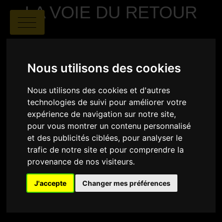
LA VOIE DU RETOUR
Nous utilisons des cookies
Nous utilisons des cookies et d'autres
technologies de suivi pour améliorer votre
Mohamed Yassine Zairi
|
00:15
|
expérience de navigation sur notre site,
Tunisie
pour vous montrer un contenu personnalisé
et des publicités ciblées, pour analyser le
trafic de notre site et pour comprendre la
SYNOPSIS
provenance de nos visiteurs.
Lyly, une femme transgenre de 35 ans (préopératoire),
retourne à Tunis et retrouve sa sœur Sarra et leur
J'accepte
Changer mes préférences
père malade. Alors qu'elle explore son passé, elle
cherche désespérément un sentiment d'appartenance
au sein d'une famille qui a du mal à l'accepter.