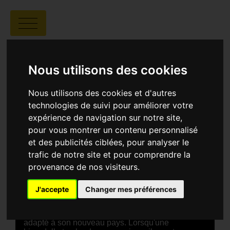
MOVIMENTOS
MIGRATORIOS
Nous utilisons des cookies
Nous utilisons des cookies et d'autres
technologies de suivi pour améliorer votre
expérience de navigation sur notre site,
pour vous montrer un contenu personnalisé
et des publicités ciblées, pour analyser le
Rogério Cathalá |
00:14 | Brésil
trafic de notre site et pour comprendre la
provenance de nos visiteurs.
SYNOPSIS
J'accepte
Changer mes préférences
Pedro Paniagua a récemment émigré du Pérou au
Brésil et doit lutter chaque jour pour survivre. Il
prévoit de faire venir sa famille lorsqu'il se sera
adapté à son nouveau pays. Lorsqu'une