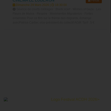
CINÉMA LE LUBERON
Pertuis
Dimanche 29 Mars 2026 |
18:30:00
Séance de courts métrages : Black scarf - Wishes of Gaza - Les
Fleurs de Malva - Respire - Movimentos Migratorios - Fortes
ensemble Pour ce film sur le thème des migrants, échange
avecPatrice Cartier, vice-président du collectif AGIR Tarif : 5 €