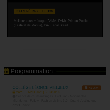
COURT MÉTRAGE - FICTION
Meilleur court-métrage (FAMA, FAM), Prix du Public
(Festival de Marília), Prix Canal Brasil
Programmation
COLLÈGE LÉONCE VIELJEUX
Les Vans
Mardi 10 Mars 2026 |
13:00:00
Séance de courts métrages : Evolution - Movimentos
Migratorios - Fellow - Fashion victims 2 .0 - Quand c'est ludique,
c'est Ludovic