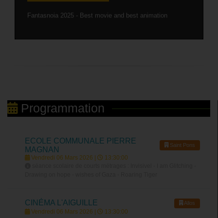
Fantasnoia 2025 - Best movie and best animation
Programmation
ECOLE COMMUNALE PIERRE
Saint Pons
MAGNAN
Vendredi 06 Mars 2026 |
13:30:00
séance scolaire de courts métrages : Invisivel - I am Glitching -
Drawing on hope - wishes of Gaza - Roaring Tiger
CINÉMA L'AIGUILLE
Allos
Vendredi 06 Mars 2026 |
13:30:00