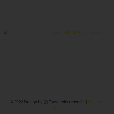
Le Festival Au Cinéma pour les Droits Humains c’est un
mois de partage et d’émotions autour de la thématique des
droits humains.
© 2026 Design by
Tous droits réservés |
Mentions
légales