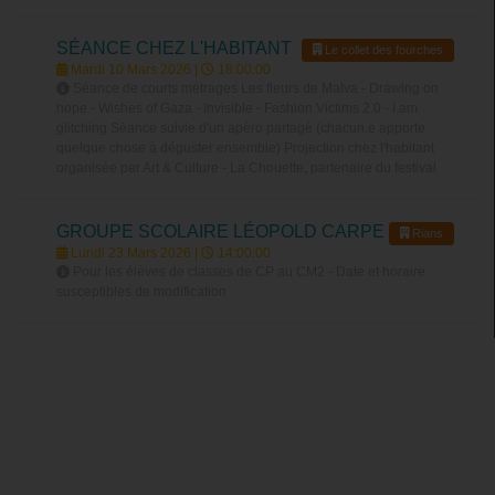
SÉANCE CHEZ L'HABITANT
Le collet des fourches
Mardi 10 Mars 2026 |
18:00:00
Séance de courts métrages Les fleurs de Malva - Drawing on
hope - Wishes of Gaza - Invisible - Fashion Victims 2.0 - I am
glitching Séance suivie d'un apéro partagé (chacun.e apporte
quelque chose à déguster ensemble) Projection chez l'habitant
organisée par Art & Culture - La Chouette, partenaire du festival
GROUPE SCOLAIRE LÉOPOLD CARPE
Rians
Lundi 23 Mars 2026 |
14:00:00
Pour les élèves de classes de CP au CM2 - Date et horaire
susceptibles de modification