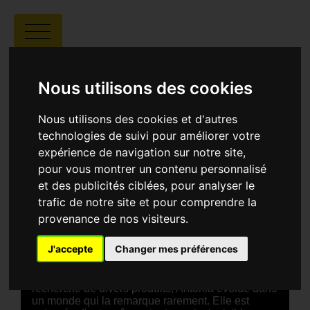
INVISIVEL
Nous utilisons des cookies
Nous utilisons des cookies et d'autres
technologies de suivi pour améliorer votre
expérience de navigation sur notre site,
pour vous montrer un contenu personnalisé
Ramon Faria |
00:04 | Brésil
et des publicités ciblées, pour analyser le
trafic de notre site et pour comprendre la
SYNOPSIS
provenance de nos visiteurs.
INVISIVEL (INVISIBLE) suit Antônia, une femme
âgée qui, comme tant d'autres dans l'agitation de
J'accepte
Changer mes préférences
la ville, semble se fondre dans l'indifférence
quotidienne. Dans ses tâches matinales et tandis
qu'elle parcourt les allées du supermarché à la
recherche de divers produits, Antônia évolue dans
un monde qui la remarque rarement. Elle est