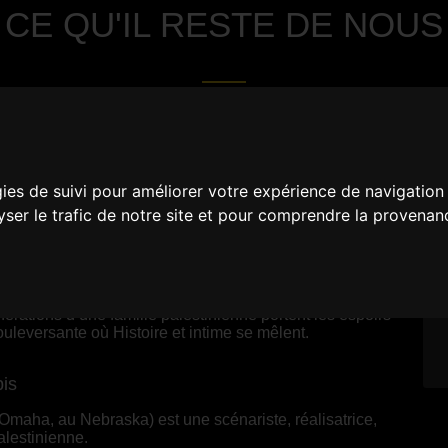
CE QU'IL RESTE DE NOUS
gies de suivi pour améliorer votre expérience de navigation
lyser le trafic de notre site et pour comprendre la provenan
agne, Chypre, Palestine, U.S.A., Jordanie, Em
érations d’une famille palestinienne portent les espoirs
uleversante où Histoire et intime se mêlent.
is
maha, au Nebraska) est une scénariste, réalisatrice,
alestinienne.