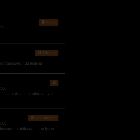
Nîmes
00
Valbonne
oorganisateur du festival
0:00
fesseur de philosophie au lycée
Barcelonnette
0:00
fesseur de philosophie au lycée