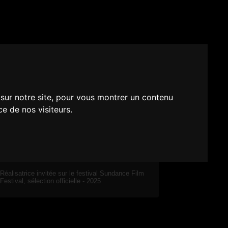
 sur notre site, pour vous montrer un contenu
ce de nos visiteurs.
LONG MÉTRAGE - FICTION
Réalisatrice invitée sur le festival Sundance Film
Festival, sélection officielle - 2025