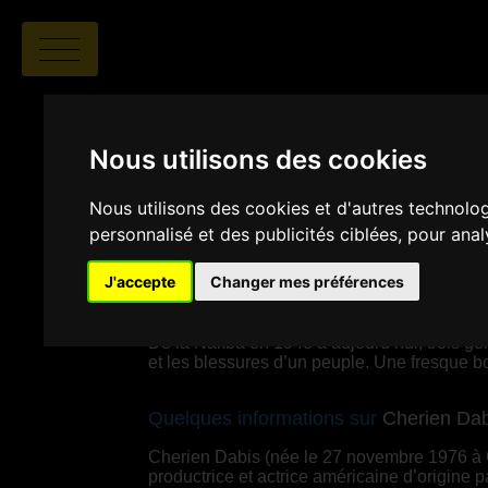
Nous utilisons des cookies
Nous utilisons des cookies et d'autres technolo
personnalisé et des publicités ciblées, pour ana
Cherien Dabis
|
02:25
|
Allem
J'accepte
Changer mes préférences
SYNOPSIS
De la Nakba en 1948 à aujourd’hui, trois gén
et les blessures d’un peuple. Une fresque bo
Quelques informations sur
Cherien Dab
Cherien Dabis (née le 27 novembre 1976 à O
productrice et actrice américaine d’origine p