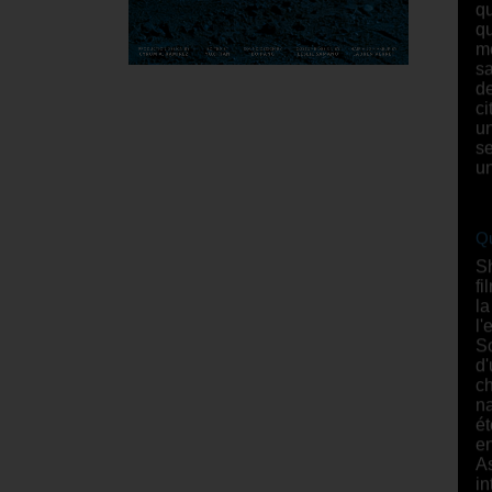
qu
me
sa
de
ci
un
se
un
Qu
Sh
fi
la
l'
So
d'
ch
na
ét
en
As
in