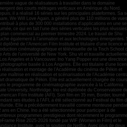
emière vague de réalisateurs à travailler dans le domaine
ergent des courts métrages verticaux en Amérique du Nord.
puis, il a réalisé 16 séries sur les principales plateformes. Sa s
are, We Will Love Again, a généré plus de 110 millions de vues
ntribué à plus de 300 000 installations d'applications en une se
urnée, ce qui en fait l'une des séries verticales les plus réussies
 plan commercial au premier trimestre 2024. Le travail de Shu
uche également à l'animation et aux technologies émergentes.
t diplômé de l'American Film Institute et titulaire d'une licence 
oduction cinématographique et télévisuelle de la Tisch School o
e Arts de l'université de New York. Shu vit et travaille actuellem
Los Angeles et à Vancouver. Ino Yang Popper est une directrice
 photographie basée à Los Angeles. Elle est titulaire d'une lice
 réalisation et montage de l'Académie du cinéma de Pékin et
une maîtrise en réalisation et scénarisation de l'Académie centr
art dramatique de Pékin. Elle est actuellement chargée de cour
ns le programme de cinématographie avancée à la California
ate University, Northridge. Ino est diplômée du Conservatoire d
American Film Institute (AFI). Son film en 35 mm, Border, tourné
ndant ses études à l'AFI, a été sélectionné au Festival du film 
lluride. Elle a précédemment travaillé comme monteuse penda
 ans en Chine. Ino a été sélectionnée pour participer à de
ombreux programmes prestigieux dont récemment le programm
eFrame Rise 2025-2026 fondé par WIF (Women in Film) et le
ndance Institute, avec le soutien de Netflix. Avec plus de deux