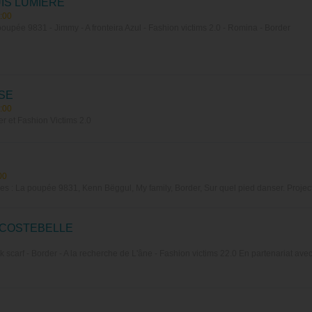
IS LUMIÈRE
:00
upée 9831 - Jimmy - A fronteira Azul - Fashion victims 2.0 - Romina - Border
SE
:00
r et Fashion Victims 2.0
00
 : La poupée 9831, Kenn Bëggul, My family, Border, Sur quel pied danser. Projection 
 COSTEBELLE
 scarf - Border - A la recherche de L'âne - Fashion victims 22.0 En partenariat av