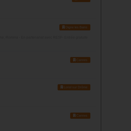
Digne les Bains
âne, Romina - En partenariat avec RESF- Entrée gratuite
Cannes
Loriol sur Drôme
Cannes