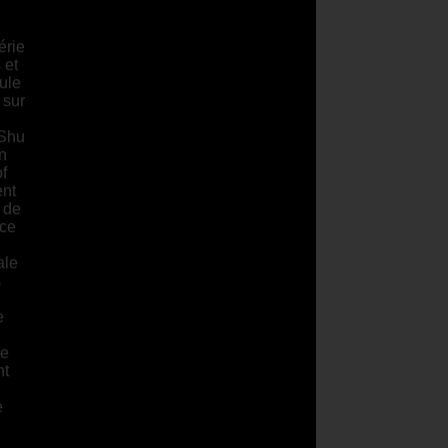
érie
 et
ule
 sur
 Shu
en
f
ent
 de
nce
ale
s
e
de
nt
e