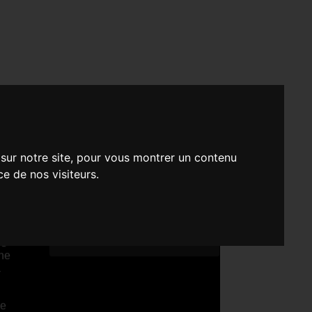
 sur notre site, pour vous montrer un contenu
ce de nos visiteurs.
s
COURT MÉTRAGE - FICTION
tre
Telluride Film Festival, sélection
, à
officielle
é
de
ine
a
se
,