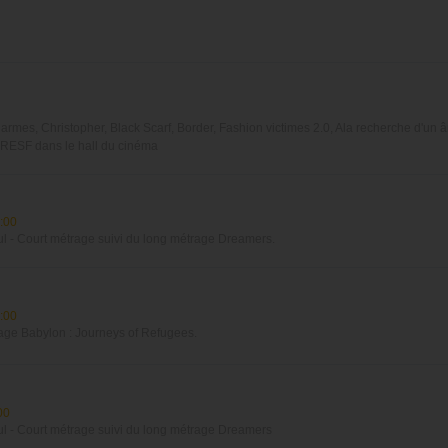
rmes, Christopher, Black Scarf, Border, Fashion victimes 2.0, Ala recherche d'un 
e RESF dans le hall du cinéma
:00
ul - Court métrage suivi du long métrage Dreamers.
:00
age Babylon : Journeys of Refugees.
00
ul - Court métrage suivi du long métrage Dreamers