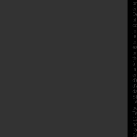
pr
ém
De
ph
co
jo
le
to
es
pr
th
à 
la
en
d'
d'
da
St
l'
pe
Te
12
n
R
Su