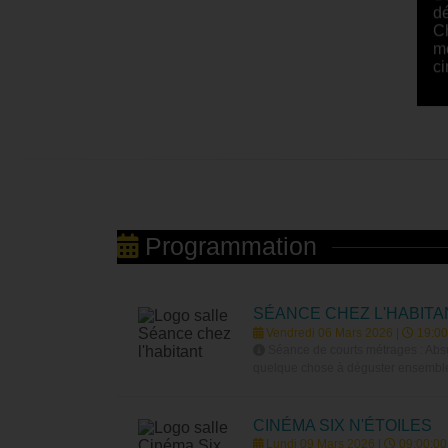
dé
Ch
mo
ci
Programmation
SÉANCE CHEZ L'HABITA
Vendredi 06 Mars 2026 |
19:00
Séance de courts métrages : Absur
quelque chose à déguster ensemble)
CINÉMA SIX N'ÉTOILES
Lundi 09 Mars 2026 |
09:00:00