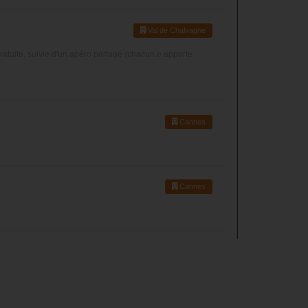
Val de Chalvagne
ratuite, suivie d'un apéro partagé (chacun.e apporte
Cannes
Cannes