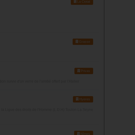
La Ciotat
Grasse
Privas
suivie d'un verre de l'amitié offert par l'Atelier
Hyeres
ec la Ligue des droits de l'Homme (L.D.H) Toulon La Seyne
Nîmes