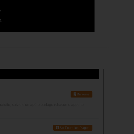
,
e.
Barrême
ratuite, suivie d'un apéro partagé (chacun.e apporte
Six Fours les Plages