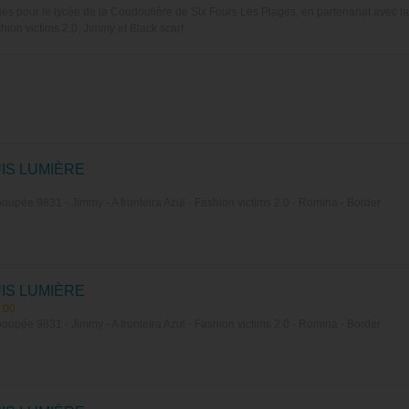
s pour le lycée de la Coudoulière de Six Fours Les Plages, en partenariat avec l
hion victims 2.0, Jimmy et Black scarf
IS LUMIÈRE
upée 9831 - Jimmy - A fronteira Azul - Fashion victims 2.0 - Romina - Border
IS LUMIÈRE
:00
upée 9831 - Jimmy - A fronteira Azul - Fashion victims 2.0 - Romina - Border