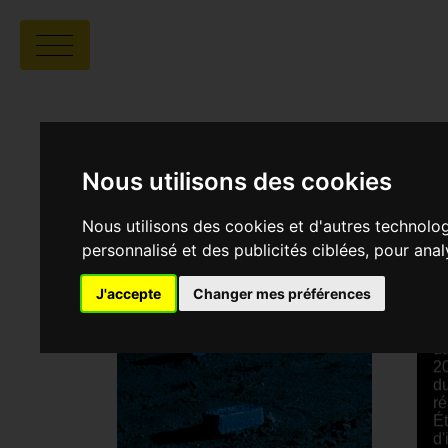
S
Nous utilisons des cookies
S
Nous utilisons des cookies et d'autres technolo
personnalisé et des publicités ciblées, pour ana
La
de
jo
J'accepte
Changer mes préférences
ex
la
da
20
du
ré
Ét
d'
qu