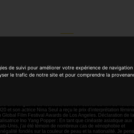
BORDER
hu Zhu et Ino Yang Popper |
00:03 |
USA
YNOPSIS
gies de suivi pour améliorer votre expérience de navigation
lyser le trafic de notre site et pour comprendre la provenan
ura, médecin légiste en Arizona, trouve et examine les cadavre
 migrants clandestins piégés dans le désert. En observant une
urnée de son travail répétitif et obsédant, nous commençons à ê
posés à d'innombrables cas de corps non identifiés de migrants
 mort de migrants et au rêve américain. Border a été sélectionn
ns une vingtaine de festivals, dont le Festival du film de Telluri
20 et son actrice Nina Seul a reçu le prix d'interprétation fémin
 Global Film Festival Awards de Los Angeles. Déclaration de l
alisatrice Ino Yang Popper : En tant que cinéaste asiatique aux
ats-Unis, j'ai été témoin de nombreux cas de xénophobie et
inégalité fondés sur la couleur de peau et la nationalité. Je pen
e tous les êtres humains devraient être traités de manière égale