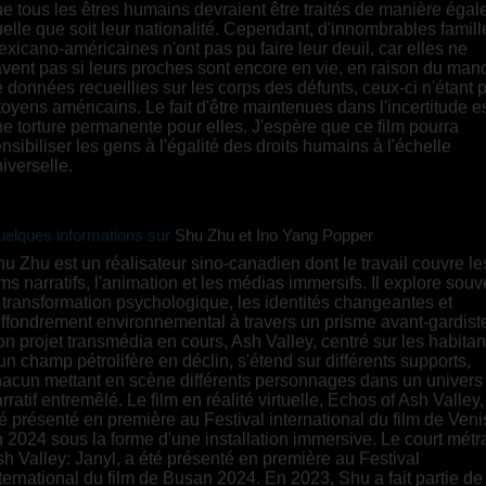
elle que soit leur nationalité. Cependant, d'innombrables famill
xicano-américaines n'ont pas pu faire leur deuil, car elles ne
vent pas si leurs proches sont encore en vie, en raison du ma
 données recueillies sur les corps des défunts, ceux-ci n'étant 
toyens américains. Le fait d'être maintenues dans l'incertitude e
e torture permanente pour elles. J'espère que ce film pourra
nsibiliser les gens à l'égalité des droits humains à l'échelle
iverselle.
elques informations sur
Shu Zhu et Ino Yang Popper
u Zhu est un réalisateur sino-canadien dont le travail couvre le
lms narratifs, l'animation et les médias immersifs. Il explore souv
 transformation psychologique, les identités changeantes et
effondrement environnemental à travers un prisme avant-gardist
n projet transmédia en cours, Ash Valley, centré sur les habitan
un champ pétrolifère en déclin, s'étend sur différents supports,
acun mettant en scène différents personnages dans un univers
rratif entremêlé. Le film en réalité virtuelle, Echos of Ash Valley,
é présenté en première au Festival international du film de Veni
 2024 sous la forme d'une installation immersive. Le court mét
h Valley: Janyl, a été présenté en première au Festival
ternational du film de Busan 2024. En 2023, Shu a fait partie de