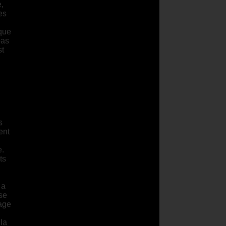
es
nque
pas
st
s
ent
e.
ts
 a
se
rage
 la