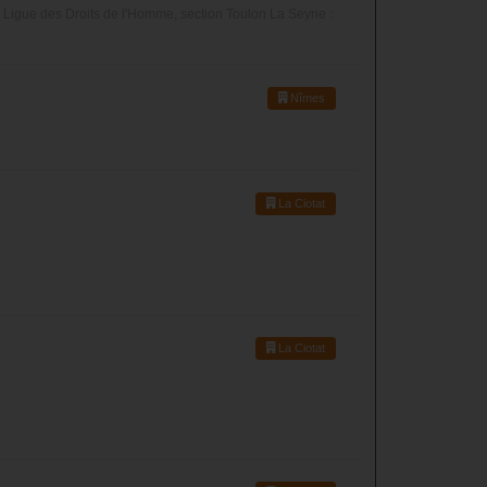
a Ligue des Droits de l'Homme, section Toulon La Seyne :
Nîmes
La Ciotat
La Ciotat