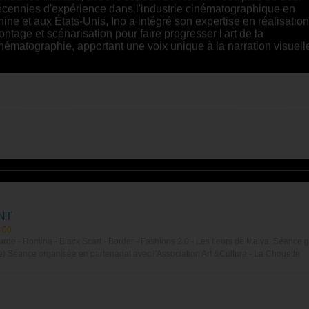
cennies d'expérience dans l'industrie cinématographique en
ine et aux États-Unis, Ino a intégré son expertise en réalisation
ntage et scénarisation pour faire progresser l'art de la
nématographie, apportant une voix unique à la narration visuell
NT
:00
de - Romina - Black Scarf - Border - Fashions 2.0 - Les fleurs de Malva. Séance g
 Séance organisée en partenariat avec l'Association Art &Culture - La Chouette