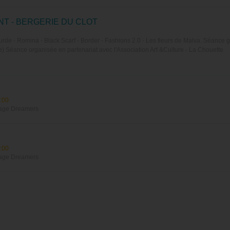
NT - BERGERIE DU CLOT
de - Romina - Black Scarf - Border - Fashions 2.0 - Les fleurs de Malva. Séance g
 Séance organisée en partenariat avec l'Association Art &Culture - La Chouette
:00
rage Dreamers
:00
rage Dreamers